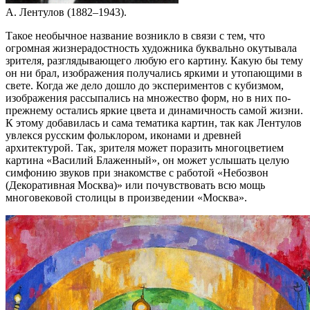
А. Лентулов (1882–1943).
Такое необычное название возникло в связи с тем, что
огромная жизнерадостность художника буквально окутывала
зрителя, разглядывающего любую его картину. Какую бы тему
он ни брал, изображения получались яркими и утопающими в
свете. Когда же дело дошло до экспериментов с кубизмом,
изображения рассыпались на множество форм, но в них по-
прежнему остались яркие цвета и динамичность самой жизни.
К этому добавилась и сама тематика картин, так как Лентулов
увлекся русским фольклором, иконами и древней
архитектурой. Так, зрителя может поразить многоцветием
картина «Василий Блаженный», он может услышать целую
симфонию звуков при знакомстве с работой «Небозвон
(Декоративная Москва)» или почувствовать всю мощь
многовековой столицы в произведении «Москва».