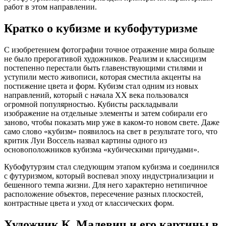
работ в этом направлении.
Кратко о кубизме и кубофутуризме
С изобретением фотографии точное отражение мира больше
не было прерогативой художников. Реализм и классицизм
постепенно перестали быть главенствующими стилями и
уступили место живописи, которая сместила акценты на
постижение цвета и форм. Кубизм стал одним из новых
направлений, который с начала XX века пользовался
огромной популярностью. Кубисты раскладывали
изображение на отдельные элементы и затем собирали его
заново, чтобы показать мир уже в каком-то новом свете. Даже
само слово «кубизм» появилось на свет в результате того, что
критик Луи Воссель назвал картины одного из
основоположников кубизма «кубическими причудами».
Кубофутурзим стал следующим этапом кубизма и соединился
с футуризмом, который воспевал эпоху индустриализации и
бешенного темпа жизни. Для него характерно нетипичное
расположение объектов, пересечение разных плоскостей,
контрастные цвета и уход от классических форм.
Художник К. Малевич и его картины в