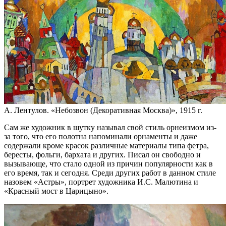
А. Лентулов. «Небозвон (Декоративная Москва)», 1915 г.
Сам же художник в шутку называл свой стиль орнеизмом из-
за того, что его полотна напоминали орнаменты и даже
содержали кроме красок различные материалы типа фетра,
бересты, фольги, бархата и других. Писал он свободно и
вызывающе, что стало одной из причин популярности как в
его время, так и сегодня. Среди других работ в данном стиле
назовем «Астры», портрет художника И.С. Малютина и
«Красный мост в Царицыно».