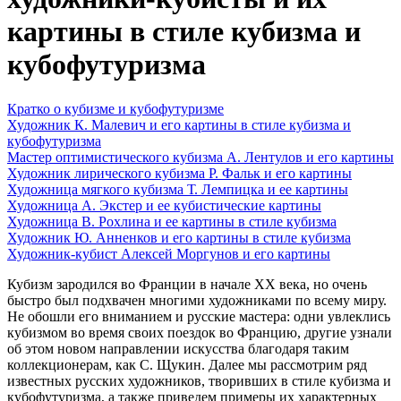
картины в стиле кубизма и
кубофутуризма
Кратко о кубизме и кубофутуризме
Художник К. Малевич и его картины в стиле кубизма и
кубофутуризма
Мастер оптимистического кубизма А. Лентулов и его картины
Художник лирического кубизма Р. Фальк и его картины
Художница мягкого кубизма Т. Лемпицка и ее картины
Художница А. Экстер и ее кубистические картины
Художница В. Рохлина и ее картины в стиле кубизма
Художник Ю. Анненков и его картины в стиле кубизма
Художник-кубист Алексей Моргунов и его картины
Кубизм зародился во Франции в начале XX века, но очень
быстро был подхвачен многими художниками по всему миру.
Не обошли его вниманием и русские мастера: одни увлеклись
кубизмом во время своих поездок во Францию, другие узнали
об этом новом направлении искусства благодаря таким
коллекционерам, как С. Щукин. Далее мы рассмотрим ряд
известных русских художников, творивших в стиле кубизма и
кубофутуризма, а также приведем примеры их характерных