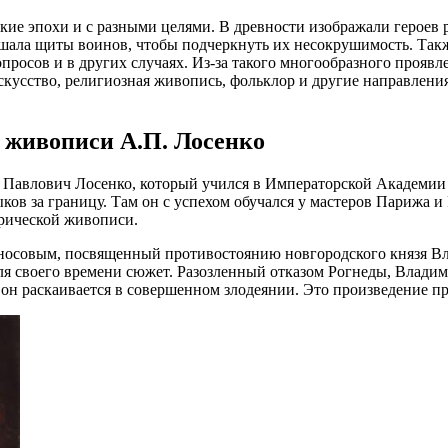
ие эпохи и с разными целями. В древности изображали героев 
ашала щиты воинов, чтобы подчеркнуть их несокрушимость. Так
просов и в других случаях. Из-за такого многообразного прояв
кусство, религиозная живопись, фольклор и другие направлени
 живописи А.П. Лосенко
 Павлович Лосенко, который учился в Императорской Академии 
ов за границу. Там он с успехом обучался у мастеров Парижа и
орической живописи.
осовым, посвященный противостоянию новгородского князя Вл
ля своего времени сюжет. Разозленный отказом Рогнеды, Влади
а он раскаивается в совершенном злодеянии. Это произведение п