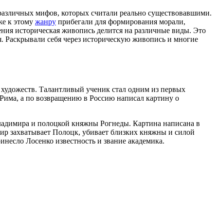
различных мифов, которых считали реально существовавшими.
же к этому
жанру
прибегали для формирования морали,
ления историческая живопись делится на различные виды. Это
я. Раскрывали себя через историческую живопись и многие
художеств. Талантливый ученик стал одним из первых
 Рима, а по возвращению в Россию написал картину о
адимира и полоцкой княжны Рогнеды. Картина написана в
мир захватывает Полоцк, убивает близких княжны и силой
ринесло Лосенко известность и звание академика.