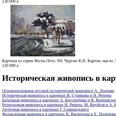
120 000
a
Картина из серии Весна-Лето. N6. Чурсин К.Н. Картон, масло. 
120 000
a
Историческая живопись в кар
Основоположник русской исторической живописи А. Лосенко
Историческая живопись в картинах В. Сурикова и И. Репина
Батальная живопись в картинах А. Боголюбова и В. Верещагин
Религиозная живопись в картинах Н. Рериха, М. Врубеля и А. 
Античная живопись в картинах Г. Семирадского
Фольклорная живопись в картинах В. Васнецова и Е. Поленов