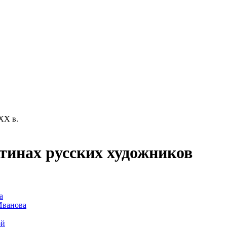
XX в.
тинах русских художников
а
Иванова
ой