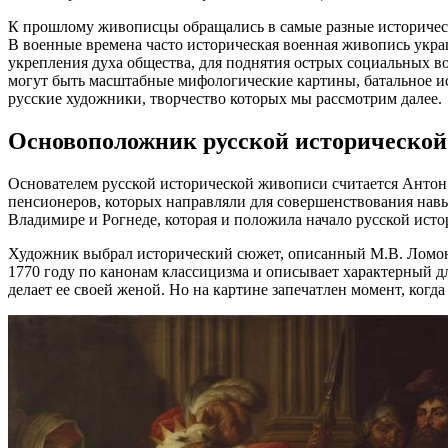
К прошлому живописцы обращались в самые разные историческ
В военные времена часто историческая военная живопись укр
укрепления духа общества, для поднятия острых социальных во
могут быть масштабные мифологические картины, батальное ис
русские художники, творчество которых мы рассмотрим далее.
Основоположник русской исторической
Основателем русской исторической живописи считается Антон
пенсионеров, которых направляли для совершенствования навык
Владимире и Рогнеде, которая и положила начало русской ист
Художник выбрал исторический сюжет, описанный М.В. Ломон
1770 году по канонам классицизма и описывает характерный д
делает ее своей женой. Но на картине запечатлен момент, когд