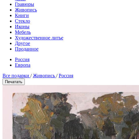
Гравюры
Живопись
Книги
Стекло
Иконы
Мебель
Художественное литье
Другое
Проданное
Россия
Европа
Все подарки
/
Живопись
/
Россия