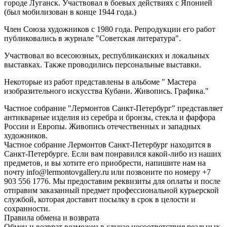
городе Луганск. Участвовал в боевых действиях с Японией
(был мобилизован в конце 1944 года.)
Член Союза художников с 1980 года. Репродукции его работ
публиковались в журнале "Советская литература".
Участвовал во всесоюзных, республиканских и локальных
выставках. Также проводились персональные выставки.
Некоторые из работ представлены в альбоме " Мастера
изобразительного искусства Кубани. Живопись. Графика."
Частное собрание "Лермонтов Санкт-Петербург" представляет
антикварные изделия из серебра и бронзы, стекла и фарфора
России и Европы. Живопись отечественных и западных
художников.
Частное собрание Лермонтов Санкт-Петербург находится в
Санкт-Петербурге. Если вам понравился какой-либо из наших
предметов, и вы хотите его приобрести, напишите нам на
почту info@lermontovgallery.ru или позвоните по номеру +7
903 556 1776. Мы предоставим реквизиты для оплаты и после
отправим заказанный предмет профессиональной курьерской
службой, которая доставит посылку в срок в целости и
сохранности.
Правила обмена и возврата
Обмен и возврат возможен в случае несоответствия реальных