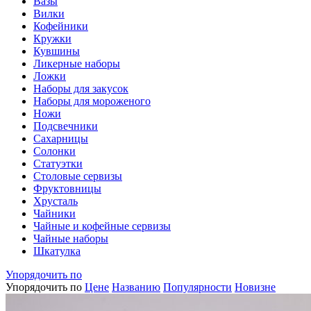
Вазы
Вилки
Кофейники
Кружки
Кувшины
Ликерные наборы
Ложки
Наборы для закусок
Наборы для мороженого
Ножи
Подсвечники
Сахарницы
Солонки
Статуэтки
Столовые сервизы
Фруктовницы
Хрусталь
Чайники
Чайные и кофейные сервизы
Чайные наборы
Шкатулка
Упорядочить по
Упорядочить по
Цене
Названию
Популярности
Новизне