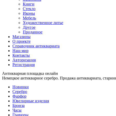
Книги
Стекло
Иконы
Мебель
Художественное литье
Другое
Проданное
Магазины
О проекте
Справочник антиквариата
Наш мир
Контакты
Авторизация
Регистрация
Антикварная площадка онлайн
Немецкое антикварное серебро. Продажа антиквариата, старин
Новинки
Серебро
Фарфор
Ювелирные изделия
Бронза
Часы
Гравюры