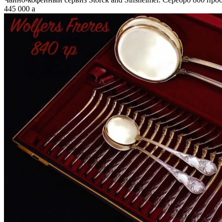
445 000
a