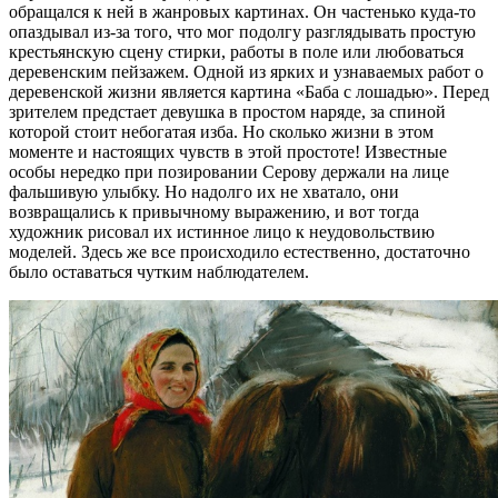
обращался к ней в жанровых картинах. Он частенько куда-то
опаздывал из-за того, что мог подолгу разглядывать простую
крестьянскую сцену стирки, работы в поле или любоваться
деревенским пейзажем. Одной из ярких и узнаваемых работ о
деревенской жизни является картина «Баба с лошадью». Перед
зрителем предстает девушка в простом наряде, за спиной
которой стоит небогатая изба. Но сколько жизни в этом
моменте и настоящих чувств в этой простоте! Известные
особы нередко при позировании Серову держали на лице
фальшивую улыбку. Но надолго их не хватало, они
возвращались к привычному выражению, и вот тогда
художник рисовал их истинное лицо к неудовольствию
моделей. Здесь же все происходило естественно, достаточно
было оставаться чутким наблюдателем.