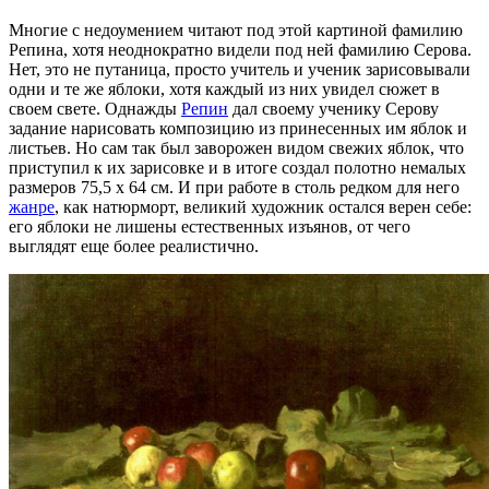
Многие с недоумением читают под этой картиной фамилию
Репина, хотя неоднократно видели под ней фамилию Серова.
Нет, это не путаница, просто учитель и ученик зарисовывали
одни и те же яблоки, хотя каждый из них увидел сюжет в
своем свете. Однажды
Репин
дал своему ученику Серову
задание нарисовать композицию из принесенных им яблок и
листьев. Но сам так был заворожен видом свежих яблок, что
приступил к их зарисовке и в итоге создал полотно немалых
размеров 75,5 x 64 см. И при работе в столь редком для него
жанре
, как натюрморт, великий художник остался верен себе:
его яблоки не лишены естественных изъянов, от чего
выглядят еще более реалистично.