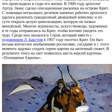
что происходило в годы его жизни. В 1900 году археолог
Артур Эванс сделал сенсационные раскопки на острове Крит.
С помощью нескольких десятков нанятых рабочих археологу
удалось раскопать грандиозный дворцовый комплекс и по
сути открыть целую цивилизацию, которую он назвал
минойской. Многие журналисты, искусствоведы, художники
в те годы отправились на Крит, чтобы воочию увидеть это
чудо. Среди них оказался и Серов, который вместе с
художником Л. Бакстом
в 1907 году посетил Крит. Он был
весьма впечатлен необычными росписями, сосудами и с этого
момента задумал создать серию картин на античный сюжет. В
результате этого на свет появилось шесть версий картины
«Похищение Европы».