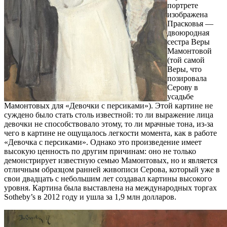
портрете
изображена
Прасковья —
двоюродная
сестра Веры
Мамонтовой
(той самой
Веры, что
позировала
Серову в
усадьбе
Мамонтовых для «Девочки с персиками»). Этой картине не
суждено было стать столь известной: то ли выражение лица
девочки не способствовало этому, то ли мрачные тона, из-за
чего в картине не ощущалось легкости момента, как в работе
«Девочка с персиками». Однако это произведение имеет
высокую ценность по другим причинам: оно не только
демонстрирует известную семью Мамонтовых, но и является
отличным образцом ранней живописи Серова, который уже в
свои двадцать с небольшим лет создавал картины высокого
уровня. Картина была выставлена на международных торгах
Sotheby’s в 2012 году и ушла за 1,9 млн долларов.