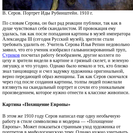
В. Серов. Портрет Иды Рубинштейн. 1910 г.
По словам Серова, он был рад реакции публики, так как в
душе чувствовал себя скандалистом. И провокация ему
удалась, так как после попадания картины в музей императора
Александра III (сегодня Русский музей), зрители стали
требовать удалить ее. Учитель Серова Илья Репин недовольно
заявил, что его ученик изобразил гальванизированный труп,
Суриков
посчитал работу безобразием, другие коллеги по
цеху и зрители видели в картине и грязный скелет, и зеленую
лягушку, и что угодно. Однако было немало и тех, кто близко
знал танцовщицу и счел задумку художника оригинальной,
верно передающей образ женщины. Так как Серов скончался
через год после создания картины, толпы людей пожелали
взглянуть на скандальный портрет и сочли его уникальным
произведением, которое нужно отнести к классике живописи.
Картина «Похищение Европы»
В этом же 1910 году Серов написал еще одну необычную
работу в стиле символизма и модерна — «Похищение
Европы». Может показаться странным уход художника от
портретов в мифологическую тему. Однако нужно учитывать,