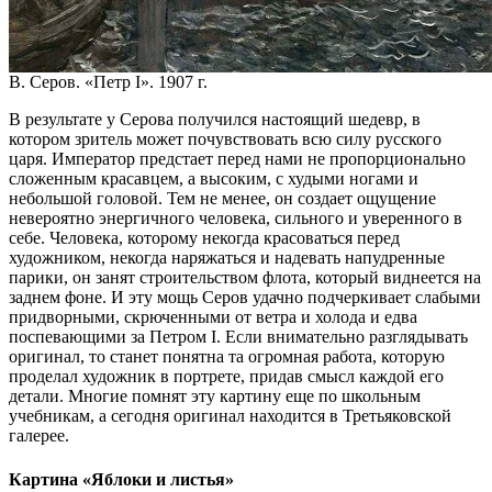
В. Серов. «Петр I». 1907 г.
В результате у Серова получился настоящий шедевр, в
котором зритель может почувствовать всю силу русского
царя. Император предстает перед нами не пропорционально
сложенным красавцем, а высоким, с худыми ногами и
небольшой головой. Тем не менее, он создает ощущение
невероятно энергичного человека, сильного и уверенного в
себе. Человека, которому некогда красоваться перед
художником, некогда наряжаться и надевать напудренные
парики, он занят строительством флота, который виднеется на
заднем фоне. И эту мощь Серов удачно подчеркивает слабыми
придворными, скрюченными от ветра и холода и едва
поспевающими за Петром I. Если внимательно разглядывать
оригинал, то станет понятна та огромная работа, которую
проделал художник в портрете, придав смысл каждой его
детали. Многие помнят эту картину еще по школьным
учебникам, а сегодня оригинал находится в Третьяковской
галерее.
Картина «Яблоки и листья»