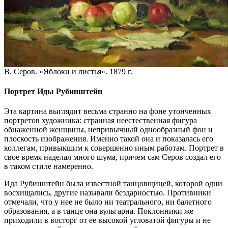
В. Серов. «Яблоки и листья». 1879 г.
Портрет Иды Рубинштейн
Эта картина выглядит весьма странно на фоне утонченных
портретов художника: странная неестественная фигура
обнаженной женщины, непривычный однообразный фон и
плоскость изображения. Именно такой она и показалась его
коллегам, привыкшим к совершенно иным работам. Портрет в
свое время наделал много шума, причем сам Серов создал его
в таком стиле намеренно.
Ида Рубинштейн была известной танцовщицей, которой одни
восхищались, другие называли бездарностью. Противники
отмечали, что у нее не было ни театрального, ни балетного
образования, а в танце она вульгарна. Поклонники же
приходили в восторг от ее высокой угловатой фигуры и не