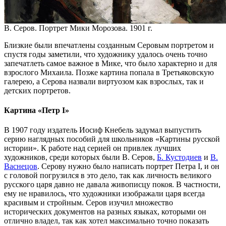
В. Серов. Портрет Мики Морозова. 1901 г.
Близкие были впечатлены созданным Серовым портретом и
спустя годы заметили, что художнику удалось очень точно
запечатлеть самое важное в Мике, что было характерно и для
взрослого Михаила. Позже картина попала в Третьяковскую
галерею, а Серова назвали виртуозом как взрослых, так и
детских портретов.
Картина «Петр I»
В 1907 году издатель Иосиф Кнебель задумал выпустить
серию наглядных пособий для школьников «Картины русской
истории». К работе над серией он привлек лучших
художников, среди которых были В. Серов,
Б. Кустодиев
и
В.
Васнецов
. Серову нужно было написать портрет Петра I, и он
с головой погрузился в это дело, так как личность великого
русского царя давно не давала живописцу покоя. В частности,
ему не нравилось, что художники изображали царя всегда
красивым и стройным. Серов изучил множество
исторических документов на разных языках, которыми он
отлично владел, так как хотел максимально точно показать