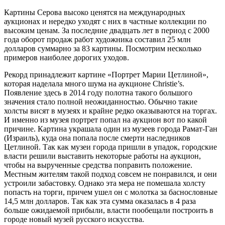
Картины Серова высоко ценятся на международных
аукционах и нередко уходят с них в частные коллекции по
высоким ценам. За последние двадцать лет в период с 2000
года оборот продаж работ художника составил 25 млн
долларов суммарно за 83 картины. Посмотрим несколько
примеров наиболее дорогих уходов.
Рекорд принадлежит картине «Портрет Марии Цетлиной»,
которая наделала много шума на аукционе Christie’s.
Появление здесь в 2014 году полотна такого большого
значения стало полной неожиданностью. Обычно такие
холсты висят в музеях и крайне редко оказываются на торгах.
И именно из музея портрет попал на аукцион вот по какой
причине. Картина украшала один из музеев города Рамат-Ган
(Израиль), куда она попала после смерти наследников
Цетлиной. Так как музеи города пришли в упадок, городские
власти решили выставить некоторые работы на аукцион,
чтобы на вырученные средства поправить положение.
Местным жителям такой подход совсем не понравился, и они
устроили забастовку. Однако эта мера не помешала холсту
попасть на торги, причем ушел он с молотка за баснословные
14,5 млн долларов. Так как эта сумма оказалась в 4 раза
больше ожидаемой прибыли, власти пообещали построить в
городе новый музей русского искусства.