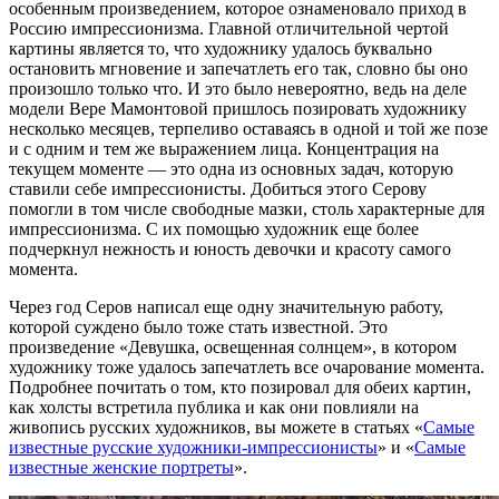
особенным произведением, которое ознаменовало приход в
Россию импрессионизма. Главной отличительной чертой
картины является то, что художнику удалось буквально
остановить мгновение и запечатлеть его так, словно бы оно
произошло только что. И это было невероятно, ведь на деле
модели Вере Мамонтовой пришлось позировать художнику
несколько месяцев, терпеливо оставаясь в одной и той же позе
и с одним и тем же выражением лица. Концентрация на
текущем моменте — это одна из основных задач, которую
ставили себе импрессионисты. Добиться этого Серову
помогли в том числе свободные мазки, столь характерные для
импрессионизма. С их помощью художник еще более
подчеркнул нежность и юность девочки и красоту самого
момента.
Через год Серов написал еще одну значительную работу,
которой суждено было тоже стать известной. Это
произведение «Девушка, освещенная солнцем», в котором
художнику тоже удалось запечатлеть все очарование момента.
Подробнее почитать о том, кто позировал для обеих картин,
как холсты встретила публика и как они повлияли на
живопись русских художников, вы можете в статьях «
Самые
известные русские художники-импрессионисты
» и «
Самые
известные женские портреты
».