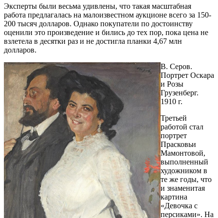
Эксперты были весьма удивлены, что такая масштабная
работа предлагалась на малоизвестном аукционе всего за 150-
200 тысяч долларов. Однако покупатели по достоинству
оценили это произведение и бились до тех пор, пока цена не
взлетела в десятки раз и не достигла планки 4,67 млн
долларов.
В. Серов.
Портрет Оскара
и Розы
Грузенберг.
1910 г.
Третьей
работой стал
портрет
Прасковьи
Мамонтовой,
выполненный
художником в
те же годы, что
и знаменитая
картина
«Девочка с
персиками». На