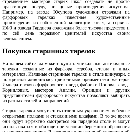
стремлением мастеров старых школ создавать не просто
практичную посуду, но целые произведения искусства.
Например, на заводе Юсупова художники отражали на
фарфоровых тарелках известные художественные
произведения из собственной коллекции князя, а сервизы
ИФЗ и завода Гарднера содержали более тысячи предметов и
по сей день поражают ценителей искусства своим
великолепием.
Покупка старинных тарелок
На нашем сайте вы можете купить уникальные антикварные
тарелки, созданные из фарфора, серебра, стекла и иных
материалов. Изящные старинные тарелки в стиле шинуазри, с
портретной живописью, цветочными орнаментами мастеров
Императорского фарфорового завода, фабрики Попова, завода
Корниловых, мастеров Англии, Франции и других
представителей фарфорового искусства позволяют выбирать
из разных стилей и направлений.
Старые тарелки могут стать отличным украшением мебели с
открытыми полками и стеклянными шкафами. В то же время
они будут эффектно смотреться на парадном столе и могут
использоваться в обиходе при условии бережного обращения
и аккуратного мытья. В отличие от практичной современной