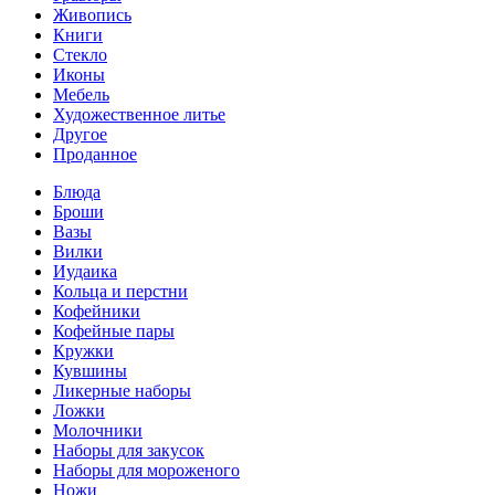
Живопись
Книги
Стекло
Иконы
Мебель
Художественное литье
Другое
Проданное
Блюда
Броши
Вазы
Вилки
Иудаика
Кольца и перстни
Кофейники
Кофейные пары
Кружки
Кувшины
Ликерные наборы
Ложки
Молочники
Наборы для закусок
Наборы для мороженого
Ножи