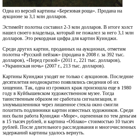
Одна из версий картины «Березовая роща». Продана на
аукционе за 3,1 млн долларов.
Эстимейт полотна составил 2-3 млн долларов. В итоге холст
нашел своего владельца, который не пожалел за него 3,1 млн
долларов. Это рекордная цифра для картин Куинджи.
Среди других картин, проданных на аукционах, отметим
полотна «Русский пейзаж» (продана в 2008 г. за 392 тыс.
долларов), «Перед грозой» (2011 г., 221 тыс. долларов),
«Украинская ночь» (2007 г., 213 тыс. долларов).
Картины Куинджи уходят не только с аукционов. Последние
десятилетия неоднократно появлялись сведения об их
хищении. Так, одна из громких краж произошла еще в 1980
году в Куйбышевском художественном музее. Тогда
таинственным образом не сработала сигнализация, и
злоумышленники через лишенное стекла окно смогли
похитить подлинники картин известных художников. Среди
них были работа Куинджи «Море», оцененная по тем деньгам
в 15 тысяч рублей, и картина «Облако» стоимостью 10 тысяч
рублей. После длительного расследования и многочисленных
задержаний картины удалось вернуть.