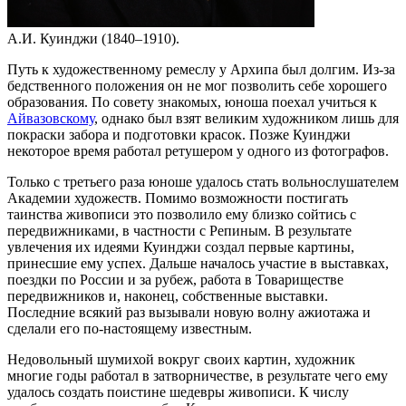
А.И. Куинджи (1840–1910).
Путь к художественному ремеслу у Архипа был долгим. Из-за
бедственного положения он не мог позволить себе хорошего
образования. По совету знакомых, юноша поехал учиться к
Айвазовскому
, однако был взят великим художником лишь для
покраски забора и подготовки красок. Позже Куинджи
некоторое время работал ретушером у одного из фотографов.
Только с третьего раза юноше удалось стать вольнослушателем
Академии художеств. Помимо возможности постигать
таинства живописи это позволило ему близко сойтись с
передвижниками, в частности с Репиным. В результате
увлечения их идеями Куинджи создал первые картины,
принесшие ему успех. Дальше началось участие в выставках,
поездки по России и за рубеж, работа в Товариществе
передвижников и, наконец, собственные выставки.
Последние всякий раз вызывали новую волну ажиотажа и
сделали его по-настоящему известным.
Недовольный шумихой вокруг своих картин, художник
многие годы работал в затворничестве, в результате чего ему
удалось создать поистине шедевры живописи. К числу