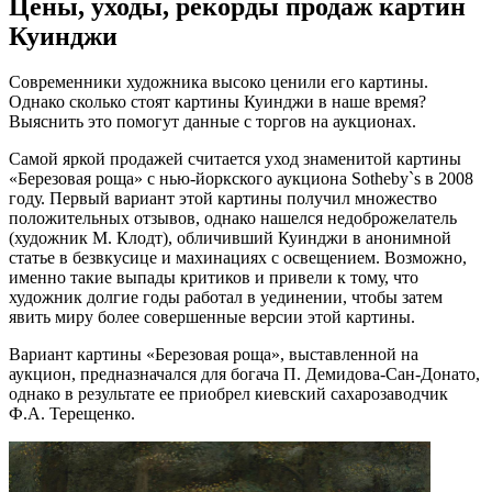
Цены, уходы, рекорды продаж картин
Куинджи
Современники художника высоко ценили его картины.
Однако сколько стоят картины Куинджи в наше время?
Выяснить это помогут данные с торгов на аукционах.
Самой яркой продажей считается уход знаменитой картины
«Березовая роща» с нью-йоркского аукциона Sotheby`s в 2008
году. Первый вариант этой картины получил множество
положительных отзывов, однако нашелся недоброжелатель
(художник М. Клодт), обличивший Куинджи в анонимной
статье в безвкусице и махинациях с освещением. Возможно,
именно такие выпады критиков и привели к тому, что
художник долгие годы работал в уединении, чтобы затем
явить миру более совершенные версии этой картины.
Вариант картины «Березовая роща», выставленной на
аукцион, предназначался для богача П. Демидова-Сан-Донато,
однако в результате ее приобрел киевский сахарозаводчик
Ф.А. Терещенко.