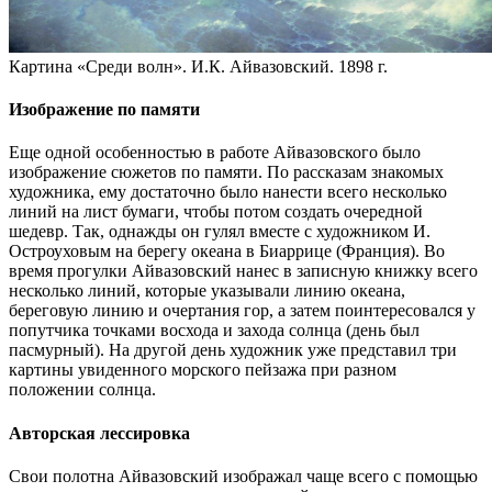
Картина «Среди волн». И.К. Айвазовский. 1898 г.
Изображение по памяти
Еще одной особенностью в работе Айвазовского было
изображение сюжетов по памяти. По рассказам знакомых
художника, ему достаточно было нанести всего несколько
линий на лист бумаги, чтобы потом создать очередной
шедевр. Так, однажды он гулял вместе с художником И.
Остроуховым на берегу океана в Биаррице (Франция). Во
время прогулки Айвазовский нанес в записную книжку всего
несколько линий, которые указывали линию океана,
береговую линию и очертания гор, а затем поинтересовался у
попутчика точками восхода и захода солнца (день был
пасмурный). На другой день художник уже представил три
картины увиденного морского пейзажа при разном
положении солнца.
Авторская лессировка
Свои полотна Айвазовский изображал чаще всего с помощью