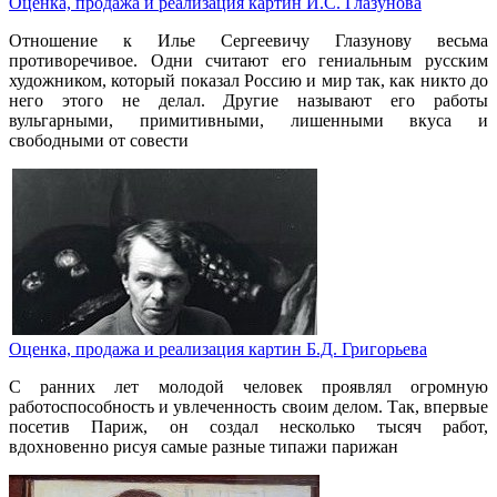
Оценка, продажа и реализация картин И.С. Глазунова
Отношение к Илье Сергеевичу Глазунову весьма
противоречивое. Одни считают его гениальным русским
художником, который показал Россию и мир так, как никто до
него этого не делал. Другие называют его работы
вульгарными, примитивными, лишенными вкуса и
свободными от совести
Оценка, продажа и реализация картин Б.Д. Григорьева
С ранних лет молодой человек проявлял огромную
работоспособность и увлеченность своим делом. Так, впервые
посетив Париж, он создал несколько тысяч работ,
вдохновенно рисуя самые разные типажи парижан