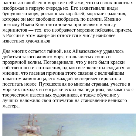
настолько влюблен в морские пейзажи, что на своих полотнах
изображал в первую очередь их. Его захватывали виды
бушующего моря, роскошных кораблей, морские сражения,
которые он мог свободно изобразить по памяти. Именно
поэтому Ивана Константиновича причисляют к числу
маринистов — тех, кто изображает морские пейзажи, причем,
в России в этом жанре он относится к числу наиболее
известных художников.
Для многих остается тайной, как Айвазовскому удавалось
добиться такого живого моря, столь чистых тонов и
прозрачной волны. Поговаривали, что у него были краски
собственного изготовления, однако все эксперты сходятся во
мнении, что главная причина этого связана с величайшим
талантом живописца, его жаждой экспериментировать и
постигать новое. Путешествия по многим странам, участие в
морских походах и географических экспедициях, знакомство с
творчеством известных художников, а также обучение у
лучших наложило свой отпечаток на становление великого
мастера.