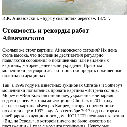
И.К. Айвазовский. «Буря у скалистых берегов». 1875 г.
Стоимость и рекорды работ
Айвазовского
Сколько же стоят картины Айвазовского сегодня? Их цена
столь высока, что последние десятилетия регулярно
появляются сообщения о похищенных или найденных
картинах, которые ранее были украдены. При этом
мошенники регулярно делают попытки продать похищенные
полотна на аукционах.
Так, в 1996 году на известных аукционах Christie's и Sotheby's
мошенники попытались продать картины «Встреча солнца.
Море» и «Вид Константинополя», украденные четырьмя
годами ранее. На этом же аукционе Christie's в 2015 году
всплыла картина «Вечер в Каире», которую преступники
похитили еще в 1997 году. А в сентябре 2017 года на торгах
швейцарского аукционного дома KOLLER появилась картина
«Вид на Ревель», о которой ничего не было известно на
протяжении 41 года с момента похищения. Некоторые