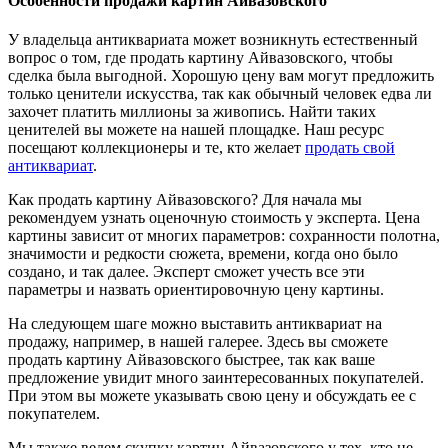
Особенности продажи картин Айвазовского
У владельца антиквариата может возникнуть естественный
вопрос о том, где продать картину Айвазовского, чтобы
сделка была выгодной. Хорошую цену вам могут предложить
только ценители искусства, так как обычный человек едва ли
захочет платить миллионы за живопись. Найти таких
ценителей вы можете на нашей площадке. Наш ресурс
посещают коллекционеры и те, кто желает
продать свой
антиквариат
.
Как продать картину Айвазовского? Для начала мы
рекомендуем узнать оценочную стоимость у эксперта. Цена
картины зависит от многих параметров: сохранности полотна,
значимости и редкости сюжета, времени, когда оно было
создано, и так далее. Эксперт сможет учесть все эти
параметры и назвать ориентировочную цену картины.
На следующем шаге можно выставить антиквариат на
продажу, например, в нашей галерее. Здесь вы сможете
продать картину Айвазовского быстрее, так как ваше
предложение увидит много заинтересованных покупателей.
При этом вы можете указывать свою цену и обсуждать ее с
покупателем.
Мы также ведем скупку картин Айвазовского у тех, кто не