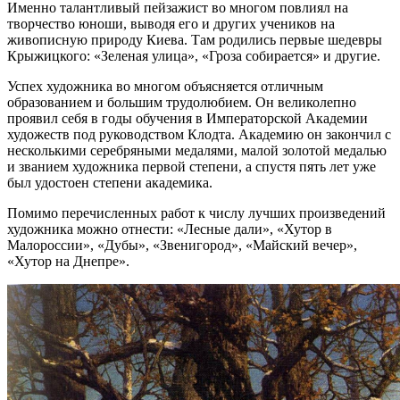
Именно талантливый пейзажист во многом повлиял на
творчество юноши, выводя его и других учеников на
живописную природу Киева. Там родились первые шедевры
Крыжицкого: «Зеленая улица», «Гроза собирается» и другие.
Успех художника во многом объясняется отличным
образованием и большим трудолюбием. Он великолепно
проявил себя в годы обучения в Императорской Академии
художеств под руководством Клодта. Академию он закончил с
несколькими серебряными медалями, малой золотой медалью
и званием художника первой степени, а спустя пять лет уже
был удостоен степени академика.
Помимо перечисленных работ к числу лучших произведений
художника можно отнести: «Лесные дали», «Хутор в
Малороссии», «Дубы», «Звенигород», «Майский вечер»,
«Хутор на Днепре».