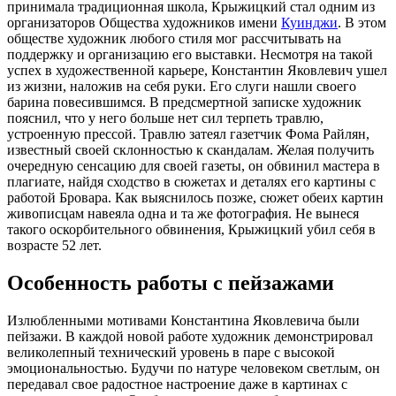
принимала традиционная школа, Крыжицкий стал одним из
организаторов Общества художников имени
Куинджи
. В этом
обществе художник любого стиля мог рассчитывать на
поддержку и организацию его выставки. Несмотря на такой
успех в художественной карьере, Константин Яковлевич ушел
из жизни, наложив на себя руки. Его слуги нашли своего
барина повесившимся. В предсмертной записке художник
пояснил, что у него больше нет сил терпеть травлю,
устроенную прессой. Травлю затеял газетчик Фома Райлян,
известный своей склонностью к скандалам. Желая получить
очередную сенсацию для своей газеты, он обвинил мастера в
плагиате, найдя сходство в сюжетах и деталях его картины с
работой Бровара. Как выяснилось позже, сюжет обеих картин
живописцам навеяла одна и та же фотография. Не вынеся
такого оскорбительного обвинения, Крыжицкий убил себя в
возрасте 52 лет.
Особенность работы с пейзажами
Излюбленными мотивами Константина Яковлевича были
пейзажи. В каждой новой работе художник демонстрировал
великолепный технический уровень в паре с высокой
эмоциональностью. Будучи по натуре человеком светлым, он
передавал свое радостное настроение даже в картинах с