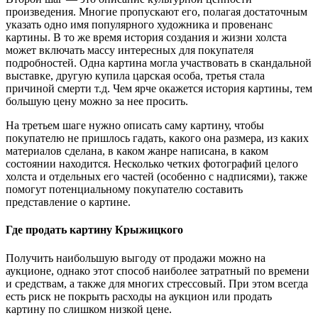
произведения. Многие пропускают его, полагая достаточным
указать одно имя популярного художника и провенанс
картины. В то же время история создания и жизни холста
может включать массу интересных для покупателя
подробностей. Одна картина могла участвовать в скандальной
выставке, другую купила царская особа, третья стала
причиной смерти т.д. Чем ярче окажется история картины, тем
большую цену можно за нее просить.
На третьем шаге нужно описать саму картину, чтобы
покупателю не пришлось гадать, какого она размера, из каких
материалов сделана, в каком жанре написана, в каком
состоянии находится. Несколько четких фотографий целого
холста и отдельных его частей (особенно с надписями), также
помогут потенциальному покупателю составить
представление о картине.
Где продать картину Крыжицкого
Получить наибольшую выгоду от продажи можно на
аукционе, однако этот способ наиболее затратный по времени
и средствам, а также для многих стрессовый. При этом всегда
есть риск не покрыть расходы на аукцион или продать
картину по слишком низкой цене.