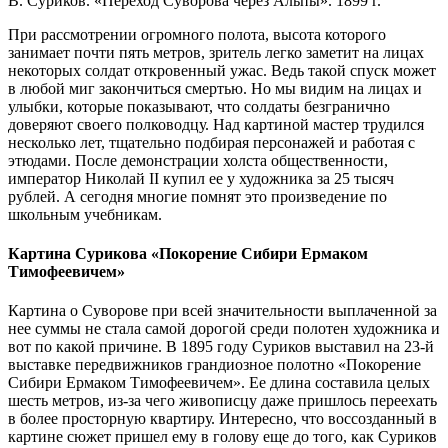
В. Суриков. «Переход Суворова через Альпы». 1899 г.
При рассмотрении огромного полота, высота которого
занимает почти пять метров, зритель легко заметит на лицах
некоторых солдат откровенный ужас. Ведь такой спуск может
в любой миг закончиться смертью. Но мы видим на лицах и
улыбки, которые показывают, что солдаты безгранично
доверяют своего полководцу. Над картиной мастер трудился
несколько лет, тщательно подбирая персонажей и работая с
этюдами. После демонстрации холста общественности,
император Николай II купил ее у художника за 25 тысяч
рублей. А сегодня многие помнят это произведение по
школьным учебникам.
Картина Сурикова «Покорение Сибири Ермаком
Тимофеевичем»
Картина о Суворове при всей значительности выплаченной за
нее суммы не стала самой дорогой среди полотен художника и
вот по какой причине. В 1895 году Суриков выставил на 23-й
выставке передвижников грандиозное полотно «Покорение
Сибири Ермаком Тимофеевичем». Ее длина составила целых
шесть метров, из-за чего живописцу даже пришлось переехать
в более просторную квартиру. Интересно, что воссозданный в
картине сюжет пришел ему в голову еще до того, как Суриков