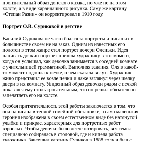
пронзительный образ донского казака, но уже не на этом
холсте, а в виде карандашного рисунка. Саму же картину
«Степан Разин» он корректировал в 1910 году.
Портрет О.В. Суриковой в детстве
Василий Сурикова не часто брался за портреты и писал их в
большинстве своем не на заказ. Одним из известных его
полотен в этом жанре стал портрет дочери Оленьки. Идея
написать дочкин портрет пришла художнику в тот момент,
когда он услышал, как девочка занимается в соседней комнате
с учительницей грамматикой. Выполняя задания, Оля в какой-
то момент подошла к печке, о чем сказала вслух. Художник
живо представил ее возле печки и даже заглянул через щелку
двери в их комнату. Увиденный образ девочки рядом с печкой
показался ему столь трогательным, что он решил обязательно
запечатлеть его на холсте.
Особая притягательность этой работы заключается в том, что
она написана в теплой семейной обстановке, а сама маленькая
героиня изображена в своем естественном виде без натянутой
улыбки и прикрас, характерных для портретных работ
взрослых. Чтобы девочке было легче позировать, вся семья
специально собиралась в столовой, где и кипела работа
художника. Завершил картину Суриков в 1888 году и был с