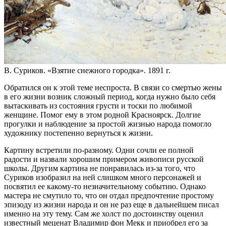
В. Суриков. «Взятие снежного городка». 1891 г.
Обратился он к этой теме неспроста. В связи со смертью жены
в его жизни возник сложный период, когда нужно было себя
вытаскивать из состояния грусти и тоски по любимой
женщине. Помог ему в этом родной Красноярск. Долгие
прогулки и наблюдение за простой жизнью народа помогло
художнику постепенно вернуться к жизни.
Картину встретили по-разному. Одни сочли ее полной
радости и назвали хорошим примером живописи русской
школы. Другим картина не понравилась из-за того, что
Суриков изобразил на ней слишком много персонажей и
посвятил ее какому-то незначительному событию. Однако
мастера не смутило то, что он отдал предпочтение простому
эпизоду из жизни народа и он не раз еще в дальнейшем писал
именно на эту тему. Сам же холст по достоинству оценил
известный меценат Владимир фон Мекк и приобрел его за