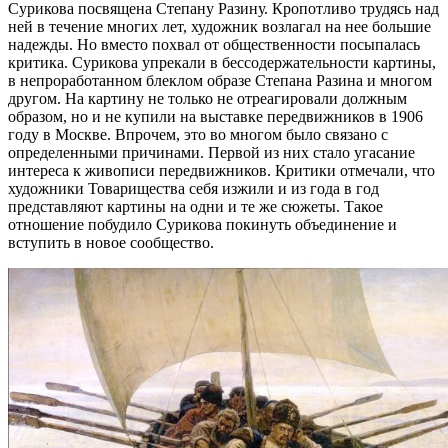
Сурикова посвящена Степану Разину. Кропотливо трудясь над
ней в течение многих лет, художник возлагал на нее большие
надежды. Но вместо похвал от общественности посыпалась
критика. Сурикова упрекали в бессодержательности картины,
в непроработанном блеклом образе Степана Разина и многом
другом. На картину не только не отреагировали должным
образом, но и не купили на выставке передвижников в 1906
году в Москве. Впрочем, это во многом было связано с
определенными причинами. Первой из них стало угасание
интереса к живописи передвижников. Критики отмечали, что
художники Товарищества себя изжили и из года в год
представляют картины на одни и те же сюжеты. Такое
отношение побудило Сурикова покинуть объединение и
вступить в новое сообщество.