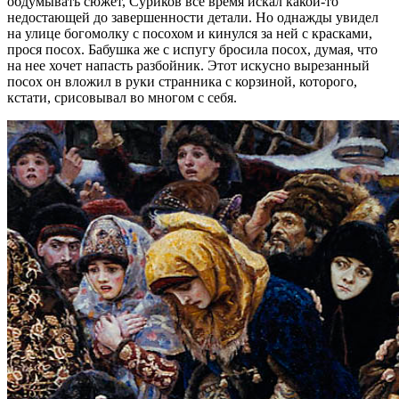
обдумывать сюжет, Суриков все время искал какой-то
недостающей до завершенности детали. Но однажды увидел
на улице богомолку с посохом и кинулся за ней с красками,
прося посох. Бабушка же с испугу бросила посох, думая, что
на нее хочет напасть разбойник. Этот искусно вырезанный
посох он вложил в руки странника с корзиной, которого,
кстати, срисовывал во многом с себя.