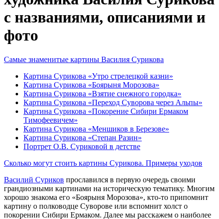
с названиями, описаниями и
фото
Самые знаменитые картины Василия Сурикова
Картина Сурикова «Утро стрелецкой казни»
Картина Сурикова «Боярыня Морозова»
Картина Сурикова «Взятие снежного городка»
Картина Сурикова «Переход Суворова через Альпы»
Картина Сурикова «Покорение Сибири Ермаком
Тимофеевичем»
Картина Сурикова «Меншиков в Березове»
Картина Сурикова «Степан Разин»
Портрет О.В. Суриковой в детстве
Сколько могут стоить картины Сурикова. Примеры уходов
Василий Суриков
прославился в первую очередь своими
грандиозными картинами на историческую тематику. Многим
хорошо знакома его «Боярыня Морозова», кто-то припомнит
картину о полководце Суворове или вспомнит холст о
покорении Сибири Ермаком. Далее мы расскажем о наиболее