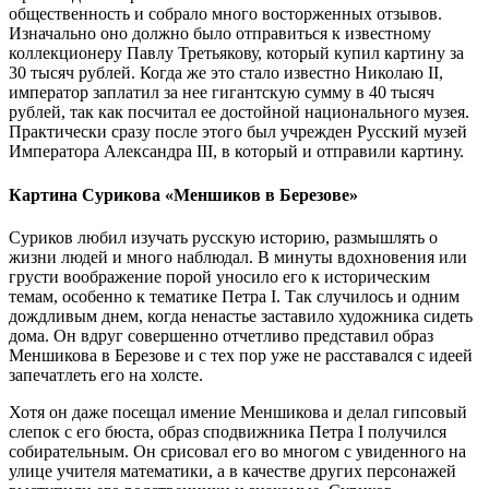
общественность и собрало много восторженных отзывов.
Изначально оно должно было отправиться к известному
коллекционеру Павлу Третьякову, который купил картину за
30 тысяч рублей. Когда же это стало известно Николаю II,
император заплатил за нее гигантскую сумму в 40 тысяч
рублей, так как посчитал ее достойной национального музея.
Практически сразу после этого был учрежден Русский музей
Императора Александра III, в который и отправили картину.
Картина Сурикова «Меншиков в Березове»
Суриков любил изучать русскую историю, размышлять о
жизни людей и много наблюдал. В минуты вдохновения или
грусти воображение порой уносило его к историческим
темам, особенно к тематике Петра I. Так случилось и одним
дождливым днем, когда ненастье заставило художника сидеть
дома. Он вдруг совершенно отчетливо представил образ
Меншикова в Березове и с тех пор уже не расставался с идеей
запечатлеть его на холсте.
Хотя он даже посещал имение Меншикова и делал гипсовый
слепок с его бюста, образ сподвижника Петра I получился
собирательным. Он срисовал его во многом с увиденного на
улице учителя математики, а в качестве других персонажей