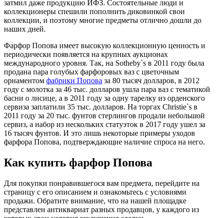
затмил даже продукцию ИФЗ. Состоятельные люди и
коллекционеры спешили пополнить диковинкой свои
коллекции, и поэтому многие предметы отлично дошли до
наших дней.
Фарфор Попова имеет высокую коллекционную ценность и
периодически появляется на крупных аукционах
международного уровня. Так, на Sotheby`s в 2011 году была
продана пара голубых фарфоровых ваз с цветочным
орнаментом
фабрики Попова
за 80 тысяч долларов, в 2012
году с молотка за 46 тыс. долларов ушла пара ваз с тематикой
басни о лисице, а в 2011 году за одну тарелку из орденского
сервиза заплатили 35 тыс. долларов. На торгах Christie`s в
2011 году за 20 тыс. фунтов стерлингов продали небольшой
сервиз, а набор из нескольких статуэток в 2017 году ушел за
16 тысяч фунтов. И это лишь некоторые примеры уходов
фарфора Попова, подтверждающие наличие спроса на него.
Как купить фарфор Попова
Для покупки понравившегося вам предмета, перейдите на
страницу с его описанием и ознакомьтесь с условиями
продажи. Обратите внимание, что на нашей площадке
представлен антиквариат разных продавцов, у каждого из