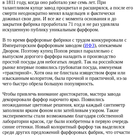
в 1811 году, когда оно работало уже семь лет. При
талантливом купце завод процветал и расширялся, а после его
смерти неоднократно менял владельцев и фактически
доживал свои дни. И все же с момента основания и до
закрытия фабрика проработала 71 год и не раз удивляла
искушенную публику уникальным фарфором.
В то время фарфоровые фабрики с трудом конкурировали с
Императорским фарфоровым заводом (
ИФЗ
), опекаемым
Двором. Поэтому купец Попов решил параллельно с
выпуском дорогого фарфора наладить и производство
простой посуды для небогатых людей. Так на российском
рынке впервые появились грубоватая посуда, именуемая
«трактирной». Хотя она не блистала изяществом форм или
изысканным колоритом, была прочной и практичной, из-за
чего быстро обрела большую популярность.
Чтобы привлечь внимание аристократов, мастера завода
декорировали фарфор нарочито ярко. Появились
неожиданные цветовые решения, когда каждый сантиметр
заполняли ярким фоном или затейливым узором. Такие
эксперименты стали возможными благодаря собственной
лаборатории красок, где были изобретены в первую очередь
синие оттенки. Новый колоритный фарфор так выделился
среди других предложений фарфоровых фабрик, что отчасти