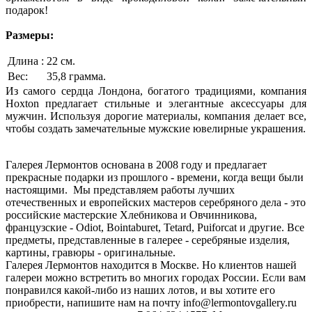
подарок!
Размеры:
Длина :
22 см.
Вес:
35,8 грамма.
Из самого сердца Лондона, богатого традициями, компания
Hoxton предлагает стильные и элегантные аксессуары для
мужчин. Используя дорогие материалы, компания делает все,
чтобы создать замечательные мужские ювелирные украшения.
Галерея Лермонтов основана в 2008 году и предлагает
прекрасные подарки из прошлого - времени, когда вещи были
настоящими. Мы представляем работы лучших
отечественных и европейских мастеров серебряного дела - это
российские мастерские Хлебникова и Овчинникова,
французские - Odiot, Bointaburet, Tetard, Puiforcat и другие. Все
предметы, представленные в галерее - серебряные изделия,
картины, гравюры - оригинальные.
Галерея Лермонтов находится в Москве. Но клиентов нашей
галереи можно встретить во многих городах России. Если вам
понравился какой-либо из наших лотов, и вы хотите его
приобрести, напишите нам на почту info@lermontovgallery.ru