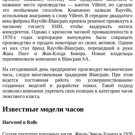
название место производства — кантон Villeret, но сделали
это необычным способом. Компанию назвали Rayville,
использовав анаграмму к слову Villeret. В середине двадцатого
века фабрика Rayville-Blancpain приняла решение примкнуть к
часовому гиганту SSIH, чтобы выдержать натиск
конкурентов. Однако с кризисом часовой промышленности в
1970-х годах корпорация вынуждена была сокращать
производство и продать некоторые из своих активов. Одним
из них стал бренд Rayville-Blancpain, перешедший в руки
Жака Пиге и Жан-Клода Бивера. Новые владельцы
переименовали компанию в Blancpain SA.
На сегодняшний день предприятие производит механические
часы, следуя многовековым традициям Blancpain. При этом
ведется постоянная работа по усовершенствованию
созданных моделей и разработке новых. Такой подход
позволил компании укрепить свои позиции в категории часов
люксового класса.
Известные модели часов
Harwood и Rolls
Создав прототип наручных часов, Жюль-Эмиль Бланпа в 1926