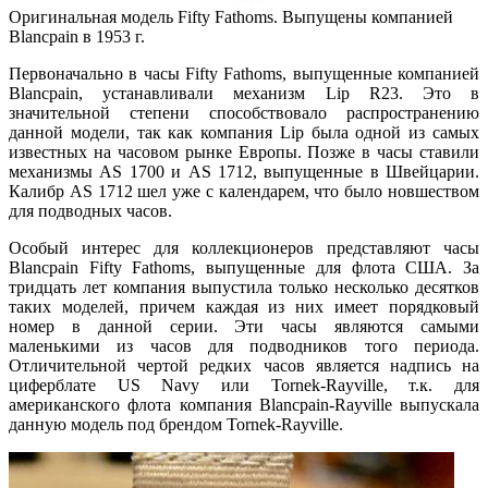
Оригинальная модель Fifty Fathoms. Выпущены компанией
Blancpain в 1953 г.
Первоначально в часы Fifty Fathoms, выпущенные компанией
Blancpain, устанавливали механизм Lip R23. Это в
значительной степени способствовало распространению
данной модели, так как компания Lip была одной из самых
известных на часовом рынке Европы. Позже в часы ставили
механизмы AS 1700 и AS 1712, выпущенные в Швейцарии.
Калибр AS 1712 шел уже с календарем, что было новшеством
для подводных часов.
Особый интерес для коллекционеров представляют часы
Blancpain Fifty Fathoms, выпущенные для флота США. За
тридцать лет компания выпустила только несколько десятков
таких моделей, причем каждая из них имеет порядковый
номер в данной серии. Эти часы являются самыми
маленькими из часов для подводников того периода.
Отличительной чертой редких часов является надпись на
циферблате US Navy или Tornek-Rayville, т.к. для
американского флота компания Blancpain-Rayville выпускала
данную модель под брендом Tornek-Rayville.