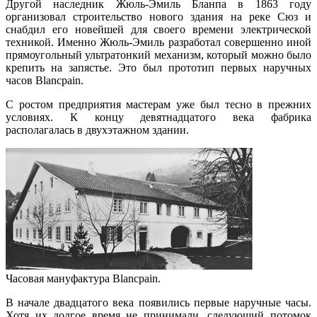
Другой наследник Жюль-Эмиль Бланпа в 1863 году
организовал строительство нового здания на реке Сюз и
снабдил его новейшей для своего времени электрической
техникой. Именно Жюль-Эмиль разработал совершенно иной
прямоугольный ультратонкий механизм, который можно было
крепить на запястье. Это был прототип первых наручных
часов Blancpain.
С ростом предприятия мастерам уже был тесно в прежних
условиях. К концу девятнадцатого века фабрика
располагалась в двухэтажном здании.
Часовая мануфактура Blancpain.
В начале двадцатого века появились первые наручные часы.
Хотя их долгое время не принимали, следующий потомок