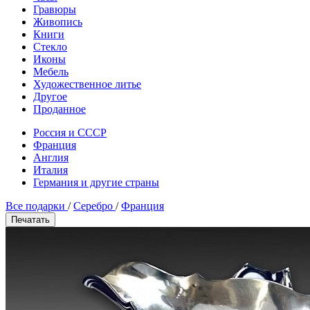
Гравюры
Живопись
Книги
Стекло
Иконы
Мебель
Художественное литье
Другое
Проданное
Россия и СССР
Франция
Англия
Италия
Германия и другие страны
Все подарки
/
Серебро
/
Франция