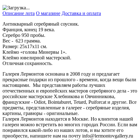
Описание лота
О магазине
Доставка и оплата
Антикварный серебряный соусник.
Франция, конец 19 века.
Серебро 950 пробы.
Вес - 623 грамма.
Размер: 25х17х11 см.
Клеймо «голова Минервы 1».
Клеймо ювелирной мастерской.
Отличная сохранность.
Галерея Лермонтов основана в 2008 году и предлагает
прекрасные подарки из прошлого - времени, когда вещи были
настоящими. Мы представляем работы лучших
отечественных и европейских мастеров серебряного дела - это
российские мастерские Хлебникова и Овчинникова,
французские - Odiot, Bointaburet, Tetard, Puiforcat и другие. Все
предметы, представленные в галерее - серебряные изделия,
картины, гравюры - оригинальные.
Галерея Лермонтов находится в Москве. Но клиентов нашей
галереи можно встретить во многих городах России. Если вам
понравился какой-либо из наших лотов, и вы хотите его
приобрести, напишите нам на почту info@lermontovgallery.ru