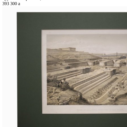
393 300
a