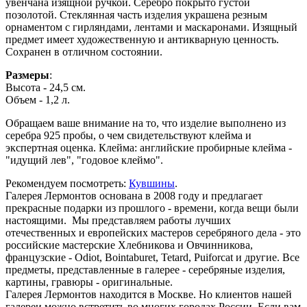
увенчана изящной ручкой. Серебро покрыто густой
позолотой. Стеклянная часть изделия украшена резным
орнаментом с гирляндами, лентами и маскаронами. Изящный
предмет имеет художественную и антикварную ценность.
Сохранен в отличном состоянии.
Размеры
:
Высота - 24,5 см.
Объем - 1,2 л.
Обращаем ваше внимание на то, что изделие выполнено из
серебра 925 пробы, о чем свидетельствуют клейма и
экспертная оценка. Клейма: английские пробирные клейма -
"идущий лев", "годовое клеймо".
Рекомендуем посмотреть:
Кувшины
.
Галерея Лермонтов основана в 2008 году и предлагает
прекрасные подарки из прошлого - времени, когда вещи были
настоящими. Мы представляем работы лучших
отечественных и европейских мастеров серебряного дела - это
российские мастерские Хлебникова и Овчинникова,
французские - Odiot, Bointaburet, Tetard, Puiforcat и другие. Все
предметы, представленные в галерее - серебряные изделия,
картины, гравюры - оригинальные.
Галерея Лермонтов находится в Москве. Но клиентов нашей
галереи можно встретить во многих городах России. Если вам