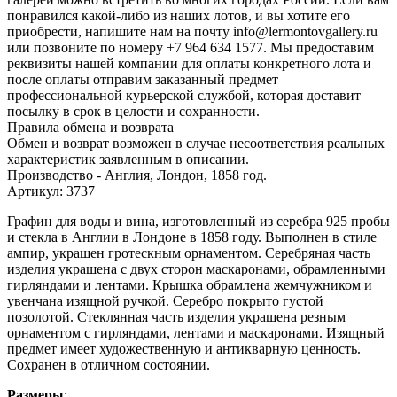
понравился какой-либо из наших лотов, и вы хотите его
приобрести, напишите нам на почту info@lermontovgallery.ru
или позвоните по номеру +7 964 634 1577. Мы предоставим
реквизиты нашей компании для оплаты конкретного лота и
после оплаты отправим заказанный предмет
профессиональной курьерской службой, которая доставит
посылку в срок в целости и сохранности.
Правила обмена и возврата
Обмен и возврат возможен в случае несоответствия реальных
характеристик заявленным в описании.
Производство - Англия, Лондон, 1858 год.
Артикул: 3737
Графин для воды и вина, изготовленный из серебра 925 пробы
и стекла в Англии в Лондоне в 1858 году. Выполнен в стиле
ампир, украшен гротескным орнаментом. Серебряная часть
изделия украшена с двух сторон маскаронами, обрамленными
гирляндами и лентами. Крышка обрамлена жемчужником и
увенчана изящной ручкой. Серебро покрыто густой
позолотой. Стеклянная часть изделия украшена резным
орнаментом с гирляндами, лентами и маскаронами. Изящный
предмет имеет художественную и антикварную ценность.
Сохранен в отличном состоянии.
Размеры
: