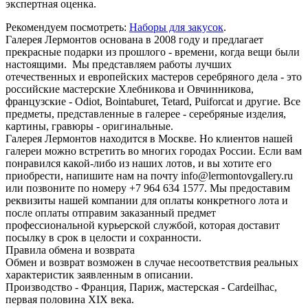
экспертная оценка.
Рекомендуем посмотреть:
Наборы для закусок
.
Галерея Лермонтов основана в 2008 году и предлагает
прекрасные подарки из прошлого - времени, когда вещи были
настоящими. Мы представляем работы лучших
отечественных и европейских мастеров серебряного дела - это
российские мастерские Хлебникова и Овчинникова,
французские - Odiot, Bointaburet, Tetard, Puiforcat и другие. Все
предметы, представленные в галерее - серебряные изделия,
картины, гравюры - оригинальные.
Галерея Лермонтов находится в Москве. Но клиентов нашей
галереи можно встретить во многих городах России. Если вам
понравился какой-либо из наших лотов, и вы хотите его
приобрести, напишите нам на почту info@lermontovgallery.ru
или позвоните по номеру +7 964 634 1577. Мы предоставим
реквизиты нашей компании для оплаты конкретного лота и
после оплаты отправим заказанный предмет
профессиональной курьерской службой, которая доставит
посылку в срок в целости и сохранности.
Правила обмена и возврата
Обмен и возврат возможен в случае несоответствия реальных
характеристик заявленным в описании.
Производство - Франция, Париж, мастерская - Cardeilhac,
первая половина XIX века.