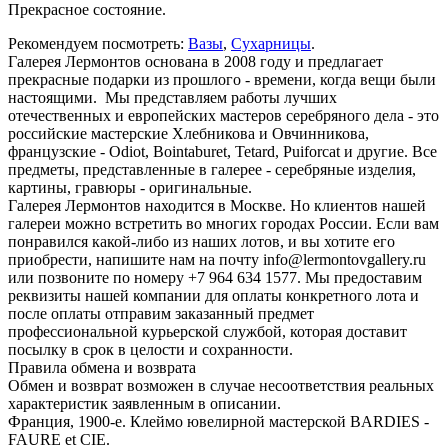
Прекрасное состояние.
Рекомендуем посмотреть:
Вазы
,
Сухарницы
.
Галерея Лермонтов основана в 2008 году и предлагает
прекрасные подарки из прошлого - времени, когда вещи были
настоящими. Мы представляем работы лучших
отечественных и европейских мастеров серебряного дела - это
российские мастерские Хлебникова и Овчинникова,
французские - Odiot, Bointaburet, Tetard, Puiforcat и другие. Все
предметы, представленные в галерее - серебряные изделия,
картины, гравюры - оригинальные.
Галерея Лермонтов находится в Москве. Но клиентов нашей
галереи можно встретить во многих городах России. Если вам
понравился какой-либо из наших лотов, и вы хотите его
приобрести, напишите нам на почту info@lermontovgallery.ru
или позвоните по номеру +7 964 634 1577. Мы предоставим
реквизиты нашей компании для оплаты конкретного лота и
после оплаты отправим заказанный предмет
профессиональной курьерской службой, которая доставит
посылку в срок в целости и сохранности.
Правила обмена и возврата
Обмен и возврат возможен в случае несоответствия реальных
характеристик заявленным в описании.
Франция, 1900-е. Клеймо ювелирной мастерской BARDIES -
FAURE et CIE.