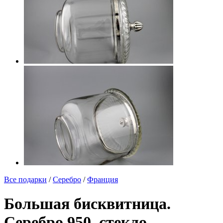
Все подарки
/
Серебро
/
Франция
Большая бисквитница.
Серебро 950, стекло.