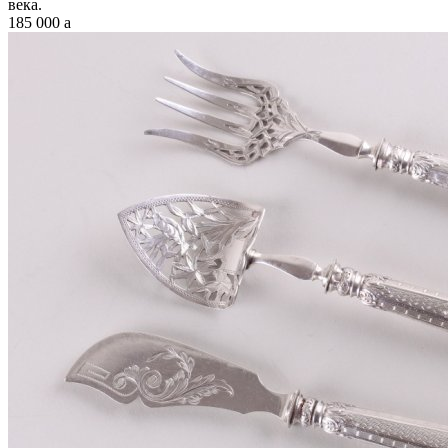
века.
185 000
a