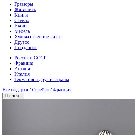
Гравюры
Живопись
Книги
Стекло
Иконы
Мебель
Художественное литье
Другое
Проданное
Россия и СССР
Франция
Англия
Италия
Германия и другие страны
Все подарки
/
Серебро
/
Франция