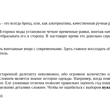
 это всегда бренд, или, как альтернатива, качественная ручная 
сторики моды установили четкие временные рамки, винтаж начи
тбрасывать его в сторону. В настоящее время это довольно серь
ать винтажные вещи с современными. Здесь главное воссоздать о
тиль.
таренной дилетанту невозможно, ибо огромное количество н
словием является знание истории одежды. Например, когда поя
ение. Еле уловимые отличия позволят правильно оценить год по
 мелкими деталями сложнее. Чтобы не ошибиться с выбором
нуж
);