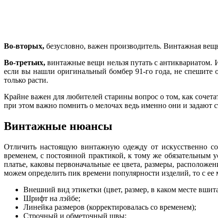
Во-вторых,
безусловно, важен производитель. Винтажная вещь -
Во-третьих,
винтажные вещи нельзя путать с антиквариатом. И
если вы нашли оригинальный бомбер 91-го года, не спешите о
только расти.
Крайне важен для любителей старины вопрос о том, как сочет
при этом важно помнить о мелочах ведь именно они и задают с
Винтажные нюансы
Отличить настоящую винтажную одежду от искусственно сос
временем, с постоянной практикой, к тому же обязательным у
платье, каковы первоначальные ее цвета, размеры, располож
можем определить пик времени популярности изделий, то с ее
Внешний вид этикетки (цвет, размер, в каком месте вшита
Шрифт на лэйбе;
Линейка размеров (корректировалась со временем);
Строчный и обметочный швы;