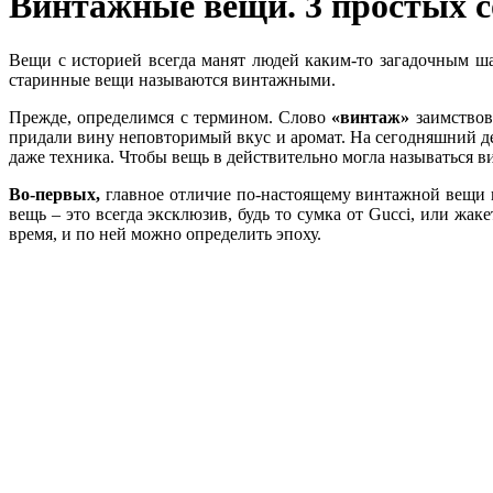
Винтажные вещи. 3 простых со
Вещи с историей всегда манят людей каким-то загадочным ша
старинные вещи называются винтажными.
Прежде, определимся с термином. Слово
«винтаж»
заимствов
придали вину неповторимый вкус и аромат. На сегодняшний ден
даже техника. Чтобы вещь в действительно могла называться в
Во-первых,
главное отличие по-настоящему винтажной вещи в
вещь – это всегда эксклюзив, будь то сумка от Gucci, или жак
время, и по ней можно определить эпоху.