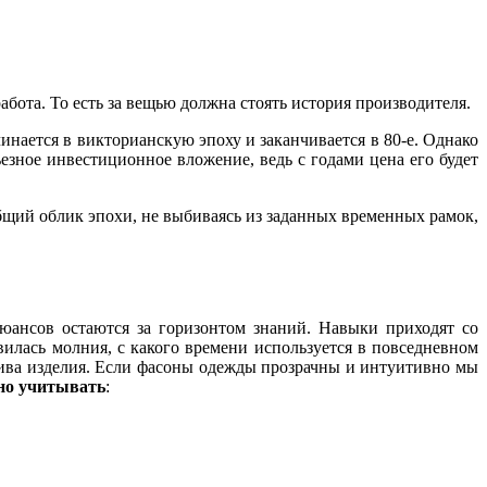
работа. То есть за вещью должна стоять история производителя.
нается в викторианскую эпоху и заканчивается в 80-е. Однако
езное инвестиционное вложение, ведь с годами цена его будет
бщий облик эпохи, не выбиваясь из заданных временных рамок,
юансов остаются за горизонтом знаний. Навыки приходят со
вилась молния, с какого времени используется в повседневном
шива изделия. Если фасоны одежды прозрачны и интуитивно мы
но учитывать
: