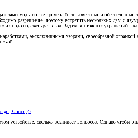
ателями моды во все времена были известные и обеспеченные лю
обходимо разрешение, поэтому встретить нескольких дам с из
то их надо надевать раз в год. Задача винтажных украшений – к
 наработками, эксклюзивными узорами, своеобразной огранкой 
эпохой.
nger, Сингер)?
том устройстве, сколько возникает вопросов. Однако чтобы отв