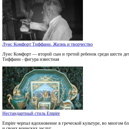
Луис Комфорт Тиффани. Жизнь и творчество
Луис Комфорт — второй сын и третий ребенок среди шести де
Тиффани - фигура известная
Нестандартный стиль Empire
Empire черпал вдохновение в греческой культуре, во многом б
и своих воинских заслуг