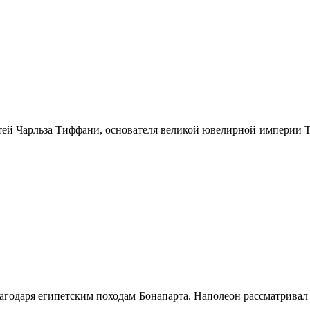
тей Чарльза Тиффани, основателя великой ювелирной империи Ti
лагодаря египетским походам Бонапарта. Наполеон рассматривал 