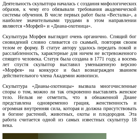
Деятельность скульптора началась с создания мифологических
образов, к чему его обязывали требования академической
системы обучения. В числе первых работ была «Весталка», а
наиболее значительными трудами в этом направлении
являются «Морфей» и «Диана-охотница».
Скульптура Морфея выглядит очень органично. Спящий бог
сновидений словно сливается со скамьей, повторяя своим
телом ее форму. В статуе автору удалось передать покой и
расслабленность, характерные для ничем не встревоженного
спящего человека. Статуя была создана в 1771 году, а восемь
лет спустя скульптор выставил уменьшенную версию
«Морфея» на конкурсе и был вознагражден званием
действительного члена Академии живописи.
Скульптура «Дианы-охотницы» вызвала многочисленные
споры о том, можно ли так откровенно выставлять женское
тело. Нельзя не отметить, что в обнаженной Диане
представлена одновременно грация, женственность и
огромная внутренняя сила, которая и должна присутствовать
в богине растений, животных, охоты и плодородия. Эта
работа считается одной из самых известных скульптур 18
века.