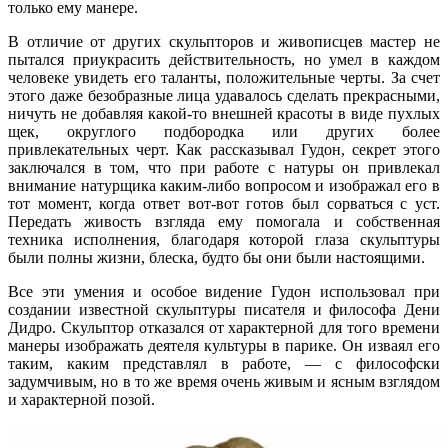
только ему манере.
В отличие от других скульпторов и живописцев мастер не
пытался приукрасить действительность, но умел в каждом
человеке увидеть его таланты, положительные черты. За счет
этого даже безобразные лица удавалось сделать прекрасными,
ничуть не добавляя какой-то внешней красоты в виде пухлых
щек, округлого подбородка или других более
привлекательных черт. Как рассказывал Гудон, секрет этого
заключался в том, что при работе с натуры он привлекал
внимание натурщика каким-либо вопросом и изображал его в
тот момент, когда ответ вот-вот готов был сорваться с уст.
Передать живость взгляда ему помогала и собственная
техника исполнения, благодаря которой глаза скульптуры
были полны жизни, блеска, будто бы они были настоящими.
Все эти умения и особое видение Гудон использовал при
создании известной скульптуры писателя и философа Дени
Дидро. Скульптор отказался от характерной для того времени
манеры изображать деятеля культуры в парике. Он изваял его
таким, каким представлял в работе, — с философски
задумчивым, но в то же время очень живым и ясным взглядом
и характерной позой.