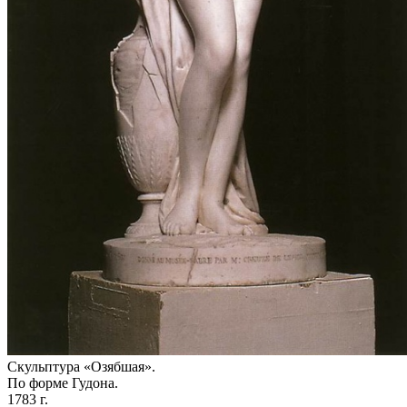
Скульптура «Озябшая».
По форме Гудона.
1783 г.