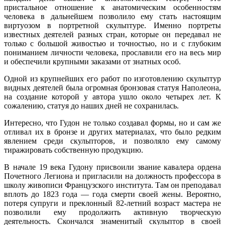
пристальное отношение к анатомическим особенностям
человека в дальнейшем позволило ему стать настоящим
виртуозом в портретной скульптуре. Именно портреты
известных деятелей разных стран, которые он передавал не
только с большой живостью и точностью, но и с глубоким
пониманием личности человека, прославили его на весь мир
и обеспечили крупными заказами от знатных особ.
Одной из крупнейших его работ по изготовлению скульптур
видных деятелей была огромная бронзовая статуя Наполеона,
на создание которой у автора ушло около четырех лет. К
сожалению, статуя до наших дней не сохранилась.
Интересно, что Гудон не только создавал формы, но и сам же
отливал их в бронзе и других материалах, что было редким
явлением среди скульпторов, и позволяло ему самому
тиражировать собственную продукцию.
В начале 19 века Гудону присвоили звание кавалера ордена
Почетного Легиона и пригласили на должность профессора в
школу живописи Французского института. Там он преподавал
вплоть до 1823 года — года смерти своей жены. Вероятно,
потеря супруги и преклонный 82-летний возраст мастера не
позволили ему продолжить активную творческую
деятельность. Скончался знаменитый скульптор в своей