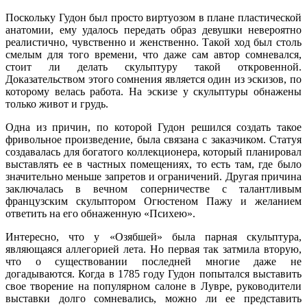
Поскольку Гудон был просто виртуозом в плане пластической
анатомии, ему удалось передать образ девушки невероятно
реалистично, чувственно и женственно. Такой ход был столь
смелым для того времени, что даже сам автор сомневался,
стоит ли делать скульптуру такой откровенной.
Доказательством этого сомнения является один из эскизов, по
которому велась работа. На эскизе у скульптуры обнажены
только живот и грудь.
Одна из причин, по которой Гудон решился создать такое
фривольное произведение, была связана с заказчиком. Статуя
создавалась для богатого коллекционера, который планировал
выставлять ее в частных помещениях, то есть там, где было
значительно меньше запретов и ограничений. Другая причина
заключалась в вечном соперничестве с талантливым
французским скульптором Огюстеном Пажу и желанием
ответить на его обнаженную «Психею».
Интересно, что у «Озябшей» была парная скульптура,
являющаяся аллегорией лета. Но первая так затмила вторую,
что о существовании последней многие даже не
догадываются. Когда в 1785 году Гудон попытался выставить
свое творение на популярном салоне в Лувре, руководители
выставки долго сомневались, можно ли ее представить