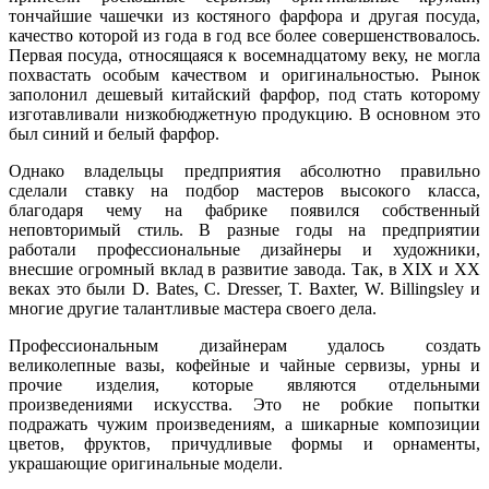
тончайшие чашечки из костяного фарфора и другая посуда,
качество которой из года в год все более совершенствовалось.
Первая посуда, относящаяся к восемнадцатому веку, не могла
похвастать особым качеством и оригинальностью. Рынок
заполонил дешевый китайский фарфор, под стать которому
изготавливали низкобюджетную продукцию. В основном это
был синий и белый фарфор.
Однако владельцы предприятия абсолютно правильно
сделали ставку на подбор мастеров высокого класса,
благодаря чему на фабрике появился собственный
неповторимый стиль. В разные годы на предприятии
работали профессиональные дизайнеры и художники,
внесшие огромный вклад в развитие завода. Так, в XIX и XX
веках это были D. Bates, C. Dresser, T. Baxter, W. Billingsley и
многие другие талантливые мастера своего дела.
Профессиональным дизайнерам удалось создать
великолепные вазы, кофейные и чайные сервизы, урны и
прочие изделия, которые являются отдельными
произведениями искусства. Это не робкие попытки
подражать чужим произведениям, а шикарные композиции
цветов, фруктов, причудливые формы и орнаменты,
украшающие оригинальные модели.