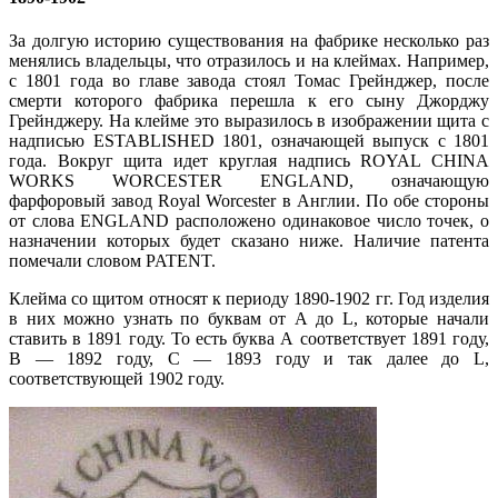
За долгую историю существования на фабрике несколько раз
менялись владельцы, что отразилось и на клеймах. Например,
с 1801 года во главе завода стоял Томас Грейнджер, после
смерти которого фабрика перешла к его сыну Джорджу
Грейнджеру. На клейме это выразилось в изображении щита с
надписью ESTABLISHED 1801, означающей выпуск с 1801
года. Вокруг щита идет круглая надпись ROYAL CHINA
WORKS WORCESTER ENGLAND, означающую
фарфоровый завод Royal Worcester в Англии. По обе стороны
от слова ENGLAND расположено одинаковое число точек, о
назначении которых будет сказано ниже. Наличие патента
помечали словом PATENT.
Клейма со щитом относят к периоду 1890-1902 гг. Год изделия
в них можно узнать по буквам от А до L, которые начали
ставить в 1891 году. То есть буква А соответствует 1891 году,
B — 1892 году, С — 1893 году и так далее до L,
соответствующей 1902 году.