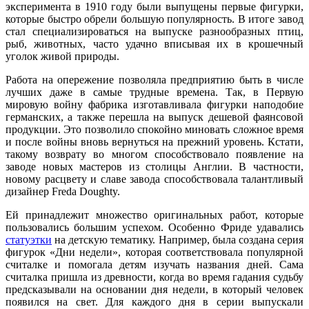
эксперимента в 1910 году были выпущены первые фигурки,
которые быстро обрели большую популярность. В итоге завод
стал специализироваться на выпуске разнообразных птиц,
рыб, животных, часто удачно вписывая их в крошечный
уголок живой природы.
Работа на опережение позволяла предприятию быть в числе
лучших даже в самые трудные времена. Так, в Первую
мировую войну фабрика изготавливала фигурки наподобие
германских, а также перешла на выпуск дешевой фаянсовой
продукции. Это позволило спокойно миновать сложное время
и после войны вновь вернуться на прежний уровень. Кстати,
такому возврату во многом способствовало появление на
заводе новых мастеров из столицы Англии. В частности,
новому расцвету и славе завода способствовала талантливый
дизайнер Freda Doughty.
Ей принадлежит множество оригинальных работ, которые
пользовались большим успехом. Особенно Фриде удавались
статуэтки
на детскую тематику. Например, была создана серия
фигурок «Дни недели», которая соответствовала популярной
считалке и помогала детям изучать названия дней. Сама
считалка пришла из древности, когда во время гадания судьбу
предсказывали на основании дня недели, в который человек
появился на свет. Для каждого дня в серии выпускали