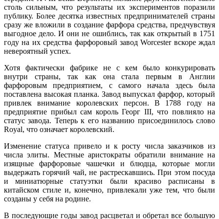
столь сильным, что результаты их экспериментов поразили
публику. Более десятка известных предпринимателей страны
сразу же вложили в создание фарфора средства, предчувствуя
выгодное дело. И они не ошиблись, так как открытый в 1751
году на их средства фарфоровый завод Worcester вскоре ждал
невероятный успех.
Хотя фактически фабрике не с кем было конкурировать
внутри страны, так как она стала первым в Англии
фарфоровым предприятием, с самого начала здесь была
поставлена высокая планка. Завод выпускал фарфор, который
привлек внимание королевских персон. В 1788 году на
предприятие прибыл сам король Георг III, что повлияло на
статус завода. Теперь к его названию присоединилось слово
Royal, что означает королевский.
Изменение статуса привело и к росту числа заказчиков из
числа элиты. Местные аристократы обратили внимание на
изящные фарфоровые чашечки и блюдца, которые могли
выдержать горячий чай, не растрескавшись. При этом посуда
и миниатюрные статуэтки были красиво расписаны в
китайском стиле и, конечно, привлекали уже тем, что были
созданы у себя на родине.
В последующие годы завод расцветал и обретал все большую