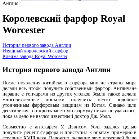
Англия
Королевский фарфор Royal
Worcester
История первого завода Англии
Изящный королевский фарфор
Клейма завода Royal Worcester
История первого завода Англии
После появления китайского фарфора многие страны мира
делали все, чтобы получить собственный фарфор. Англичане
наравне с гончарами из других уголков Земли также делали
многочисленные попытки получить нечто подобное
утонченным фарфоровым вещицам из Китая. Однако шли
десятилетия, а открыть заветную формулу никак не удавалось,
пока за дело не взялся известный доктор Дж. Уолл.
Совместно с аптекарем У. Дэвисом Уолл задался целью
получить рецепт фарфора и приступил к опытам примерно в
середине XVIII века. Вероятно, желание двух искателей было