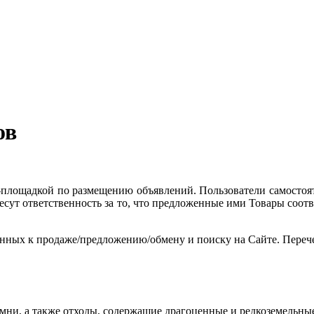
ов
т-площадкой по размещению объявлений. Пользователи самосто
 несут ответственность за то, что предложенные ими Товары соо
енных к продаже/предложению/обмену и поиску на Сайте. Переч
мни, а также отходы, содержащие драгоценные и редкоземельны