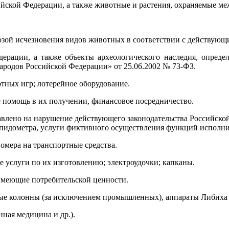
ийской Федерации, а также животные и растения, охраняемые 
озой исчезновения видов животных в соответствии с действующ
дерации, а также объекты археологического наследия, опред
народов Российской Федерации» от 25.06.2002 № 73-ФЗ.
ртных игр; лотерейное оборудование.
е помощь в их получении, финансовое посредничество.
авлено на нарушение действующего законодательства Российск
пидометра, услуги фиктивного осуществления функций исполнит
омера на транспортные средства.
е услуги по их изготовлению; электроудочки; капканы.
имеющие потребительской ценности.
е колонны (за исключением промышленных), аппараты Либиха 
ная медицина и др.).