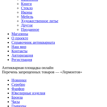
Книги
Стекло
Иконы
Мебель
Художественное литье
Другое
Проданное
Магазины
О проекте
Справочник антиквариата
Наш мир
Контакты
Авторизация
Регистрация
Антикварная площадка онлайн
Перечень запрещенных товаров — «Лермонтов»
Новинки
Серебро
Фарфор
Ювелирные изделия
Бронза
Часы
Гравюры