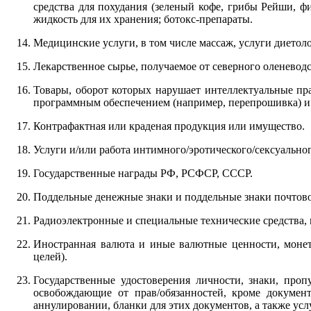
средства для похудания (зеленый кофе, грибы Рейши, ф
жидкость для их хранения; ботокс-препараты.
Медицинские услуги, в том числе массаж, услуги диетоло
Лекарственное сырье, получаемое от северного оленеводс
Товары, оборот которых нарушает интеллектуальные пра
программным обеспечением (например, перепрошивка) и 
Контрафактная или краденая продукция или имущество.
Услуги и/или работа интимного/эротического/сексуальног
Государственные награды РФ, РСФСР, СССР.
Поддельные денежные знаки и поддельные знаки почтов
Радиоэлектронные и специальные технические средства,
Иностранная валюта и иные валютные ценности, моне
целей).
Государственные удостоверения личности, знаки, про
освобождающие от прав/обязанностей, кроме докумен
аннулировании, бланки для этих документов, а также ус