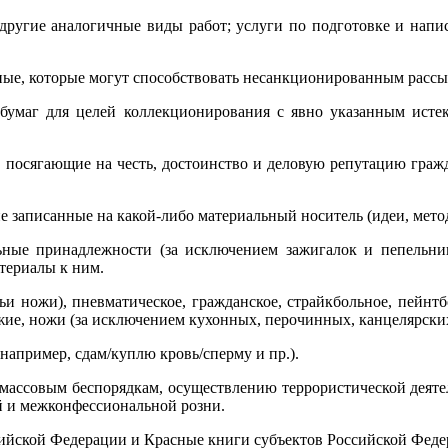
другие аналогичные виды работ; услуги по подготовке и напи
ные, которые могут способствовать несанкционированным рассы
 бумаг для целей коллекционирования с явно указанным исте
 посягающие на честь, достоинство и деловую репутацию граж
 записанные на какой-либо материальный носитель (идеи, метод
льные принадлежности (за исключением зажигалок и пепельниц
атериалы к ним.
ьи ножи), пневматическое, гражданское, страйкбольное, пейнт
жие, ножи (за исключением кухонных, перочинных, канцелярских
(например, сдам/куплю кровь/сперму и пр.).
ассовым беспорядкам, осуществлению террористической деятел
 и межконфессиональной розни.
ийской Федерации и Красные книги субъектов Российской Феде