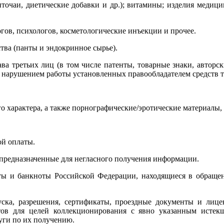
иточаи, диетические добавки и др.); витамины; изделия медиц
гов, психологов, косметологические инъекции и прочее.
тва (панты и эндокринное сырье).
ва третьих лиц (в том числе патенты, товарные знаки, авторс
нарушением работы установленных правообладателем средств т
о характера, а также порнографические/эротические материалы, 
ой оплаты.
 предназначенные для негласного получения информации.
ты и банкноты Российской Федерации, находящиеся в обращен
пуска, разрешения, сертификаты, проездные документы и лиц
тов для целей коллекционирования с явно указанным истекш
луги по их получению.