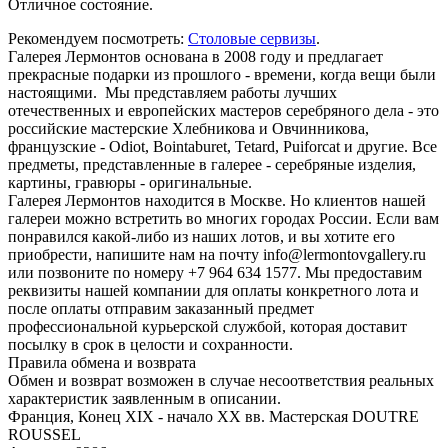
Отличное состояние.
Рекомендуем посмотреть:
Столовые сервизы
.
Галерея Лермонтов основана в 2008 году и предлагает
прекрасные подарки из прошлого - времени, когда вещи были
настоящими. Мы представляем работы лучших
отечественных и европейских мастеров серебряного дела - это
российские мастерские Хлебникова и Овчинникова,
французские - Odiot, Bointaburet, Tetard, Puiforcat и другие. Все
предметы, представленные в галерее - серебряные изделия,
картины, гравюры - оригинальные.
Галерея Лермонтов находится в Москве. Но клиентов нашей
галереи можно встретить во многих городах России. Если вам
понравился какой-либо из наших лотов, и вы хотите его
приобрести, напишите нам на почту info@lermontovgallery.ru
или позвоните по номеру +7 964 634 1577. Мы предоставим
реквизиты нашей компании для оплаты конкретного лота и
после оплаты отправим заказанный предмет
профессиональной курьерской службой, которая доставит
посылку в срок в целости и сохранности.
Правила обмена и возврата
Обмен и возврат возможен в случае несоответствия реальных
характеристик заявленным в описании.
Франция, Конец XIX - начало XX вв. Мастерская DOUTRE
ROUSSEL