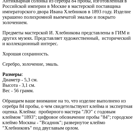
Антикварная солонка из серебра 84 пробы, изготовленная в
Российской империи в Москве в мастерской поставщика
императорского двора Ивана Хлебников в 1893 году. Изделие
украшено полихромной выемчатой эмалью и покрыто
золочением.
Предметы мастерской И. Хлебникова представлены в ГИМ и
других музеях. Представляет художественный, исторический
и коллекционный интерес.
Хорошая сохранность.
Серебро, золочение, эмаль.
Размеры
:
Диаметр - 5,3 см.
Высота - 3,1 см.
Вес - 56 грамм.
Обращаем ваше внимание на то, что изделие выполнено из
серебра 84 пробы, о чем свидетельствуют клейма и экспертная
оценка. Клейма: пробирного мастера "ЛО" с годовым
клеймом "1893"; цифровое обозначение пробы "84"; городское
клеймо Москвы - "Всадник"; развернутое клеймо
"Хлебниковъ" под двуглавым орлом.