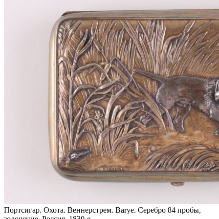
Портсигар. Охота. Веннерстрем. Barye. Серебро 84 пробы,
золочение. Россия, 1830-е.