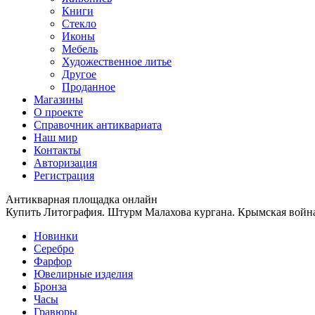
Книги
Стекло
Иконы
Мебель
Художественное литье
Другое
Проданное
Магазины
О проекте
Справочник антиквариата
Наш мир
Контакты
Авторизация
Регистрация
Антикварная площадка онлайн
Купить Литография. Штурм Малахова кургана. Крымская война.
Новинки
Серебро
Фарфор
Ювелирные изделия
Бронза
Часы
Гравюры