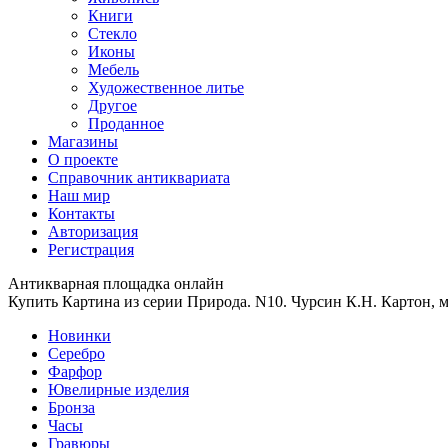
Книги
Стекло
Иконы
Мебель
Художественное литье
Другое
Проданное
Магазины
О проекте
Справочник антиквариата
Наш мир
Контакты
Авторизация
Регистрация
Антикварная площадка онлайн
Купить Картина из серии Природа. N10. Чурсин К.Н. Картон, м
Новинки
Серебро
Фарфор
Ювелирные изделия
Бронза
Часы
Гравюры