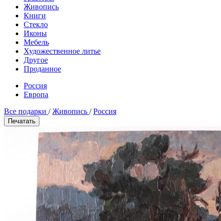
Живопись
Книги
Стекло
Иконы
Мебель
Художественное литье
Другое
Проданное
Россия
Европа
Все подарки
/
Живопись
/
Россия