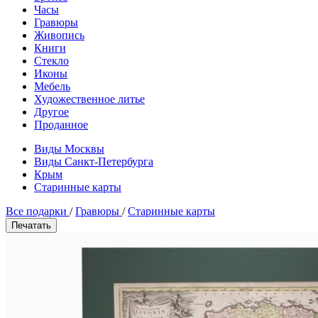
Часы
Гравюры
Живопись
Книги
Стекло
Иконы
Мебель
Художественное литье
Другое
Проданное
Виды Москвы
Виды Санкт-Петербурга
Крым
Старинные карты
Все подарки
/
Гравюры
/
Старинные карты