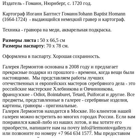
Издатель - Гоманн, Нюрнберг, c. 1720 год.
Картограф Иоганн Баптист Гоманн/Johann Baptist Homann
(1664-1724) - выдающийся немецкий гравер и картограф.
Техника - гравюра на меди, акварельная подкраска.
Размеры листа :
50 x 66,5 см
Размеры паспарту
: 70 x 78 см.
Оформлена в паспарту. Хорошая сохранность.
Галерея Лермонтов основана в 2008 году и предлагает
прекрасные подарки из прошлого - времени, когда вещи были
настоящими. Мы представляем работы лучших
отечественных и европейских мастеров серебряного дела - это
российские мастерские Хлебникова и Овчинникова,
французские - Odiot, Bointaburet, Tetard, Puiforcat и другие. Все
предметы, представленные в галерее - серебряные изделия,
картины, гравюры - оригинальные.
Галерея Лермонтов находится в Москве. Но клиентов нашей
галереи можно встретить во многих городах России. Если вам
понравился какой-либо из наших лотов, и вы хотите его
приобрести, напишите нам на почту info@lermontovgallery.ru
или позвоните по номеру +7 964 634 1577. Мы предоставим