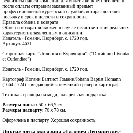
реквизиты нашей компании для оплаты конкретного лота и
после оплаты отправим заказанный предмет
профессиональной курьерской службой, которая доставит
посылку в срок в целости и сохранности.
Правила обмена и возврата
Обмен и возврат возможен в случае несоответствия реальных
характеристик заявленным в описании.
Издатель - Гоманн, Нюрнберг, c. 1720 год.
Артикул: 4631
Старинная карта "Ливония и Курляндия". ("Ducatuum Livoniae
et Curlandiae")
Издатель - Гоманн, Нюрнберг, c. 1720 год.
Картограф Иоганн Баптист Гоманн/Johann Baptist Homann
(1664-1724) - выдающийся немецкий гравер и картограф.
Техника - гравюра на меди, акварельная подкраска.
Размеры листа :
50 x 66,5 см
Размеры паспарту
: 70 x 78 см.
Оформлена в паспарту. Хорошая сохранность.
Другие лоты магазина «Галерея Лермонтов»: