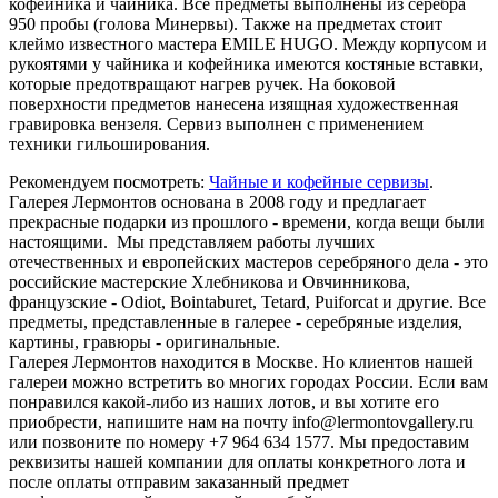
кофейника и чайника. Все предметы выполнены из серебра
950 пробы (голова Минервы). Также на предметах стоит
клеймо известного мастера EMILE HUGO. Между корпусом и
рукоятями у чайника и кофейника имеются костяные вставки,
которые предотвращают нагрев ручек. На боковой
поверхности предметов нанесена изящная художественная
гравировка вензеля. Сервиз выполнен с применением
техники гильоширования.
Рекомендуем посмотреть:
Чайные и кофейные сервизы
.
Галерея Лермонтов основана в 2008 году и предлагает
прекрасные подарки из прошлого - времени, когда вещи были
настоящими. Мы представляем работы лучших
отечественных и европейских мастеров серебряного дела - это
российские мастерские Хлебникова и Овчинникова,
французские - Odiot, Bointaburet, Tetard, Puiforcat и другие. Все
предметы, представленные в галерее - серебряные изделия,
картины, гравюры - оригинальные.
Галерея Лермонтов находится в Москве. Но клиентов нашей
галереи можно встретить во многих городах России. Если вам
понравился какой-либо из наших лотов, и вы хотите его
приобрести, напишите нам на почту info@lermontovgallery.ru
или позвоните по номеру +7 964 634 1577. Мы предоставим
реквизиты нашей компании для оплаты конкретного лота и
после оплаты отправим заказанный предмет