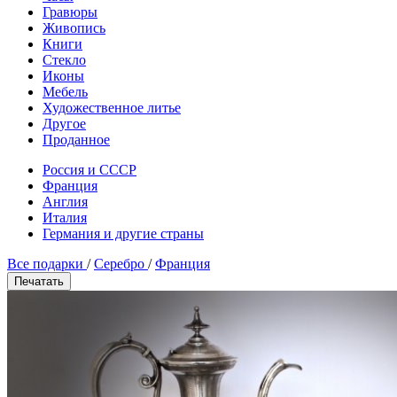
Гравюры
Живопись
Книги
Стекло
Иконы
Мебель
Художественное литье
Другое
Проданное
Россия и СССР
Франция
Англия
Италия
Германия и другие страны
Все подарки
/
Серебро
/
Франция